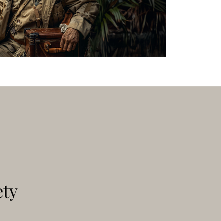
are l'Arca Perduta...…
ety