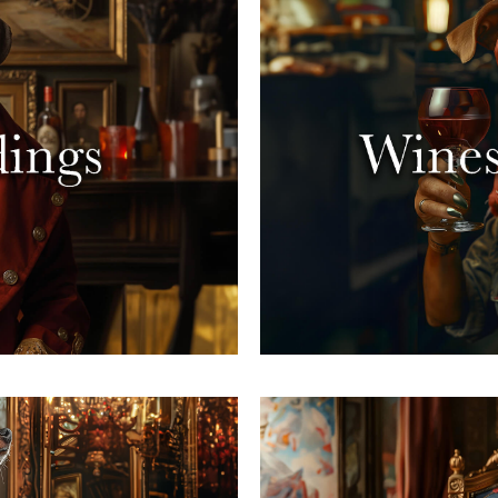
ni per creare
Volano, sono ovun
i fanno lo stesso,
analitico. Le en
are vini complessi e
infrangono barrier
dei migliori blend del
vini eccezionali, ispi
e goditi la nostra
questo stra
ieca!