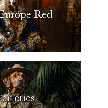
erra, possiamo dire che alcuni vini
globali. Proprio come Luigi XIV rese
olo di eleganza, questi vini furono
mpo e oggi sono classici senza tempo.
ti vini, parte della storia della
ticoltura europea!
del vino a cui piace esplorare nuove
zzazione rende più difficile trovare
ctoni”, poiché varietà internazionali
e Cabernet Sauvignon dominano a
ronto a scoprirli? Chissà, potremmo