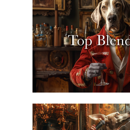
Immagina un DJ che mixa bra
un'esperienza unica. I viticoltor
assemblando varietà di uve per cre
armoniosi. In questo kit, scopri tre 
mondo. Metti su un po' di musica 
degustazione alla c