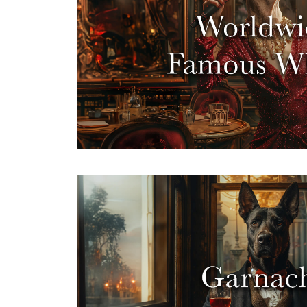
Come grandi voci che emergono 
mondo della musica, così sono i v
Sfatiamo il mito secondo cui "il mig
peggior rosso" e vi presentiamo vi
provenienti da regioni in cui mani
gioielli.
Se la sceneggiatura è buona, gli at
storia coinvolgente, la durata del f
importa è un finale soddisfacente. Q
precisione, sono veri e propri block
come un critico cinematografico, d