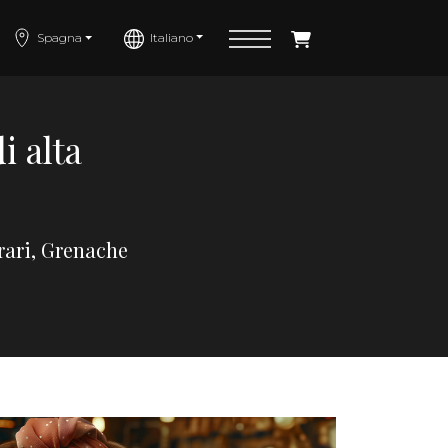
Italiano
Spagna
i alta
 rari, Grenache