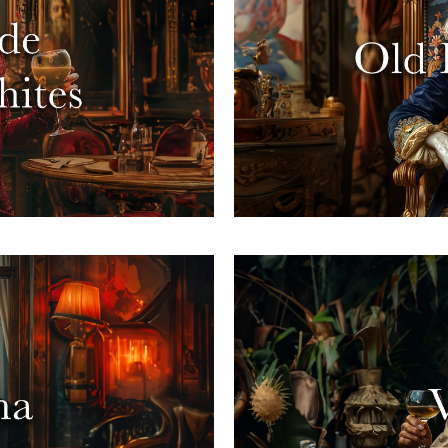
e conquistano il
Senza dichiarare gu
ini in questo kit.
europei sono icone 
lior vino bianco è il
la Francia un simb
ni bianchi iconici
pionieri del loro te
 esperte creano veri
Non perdere ques
vi
tori convincenti e la
Sei un avventuriero 
ilm non conta, ciò che
varietà? La globali
uesti vini, creati con
vitigni locali “auto
buster. Assaggiali e,
come Chardonnay 
ai loro il tuo voto
livello globale. P