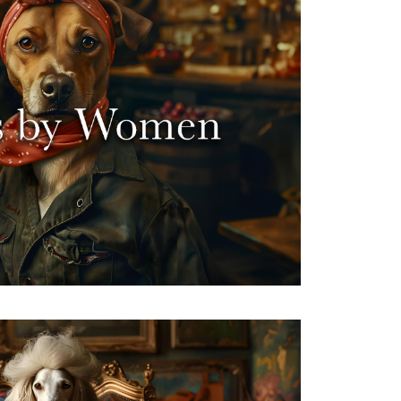
que, con sensi acuti e un occhio
ologhe, le supereroine del vino,
e, guidano grandi cantine e creano
rando altri lungo il cammino. Unisciti a
ordinario universo del vino!