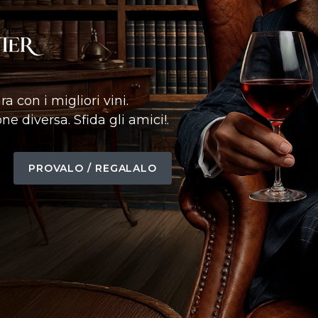
a con i migliori vini.
ne diversa. Sfida gli amici!.
PROVALO / REGALALO