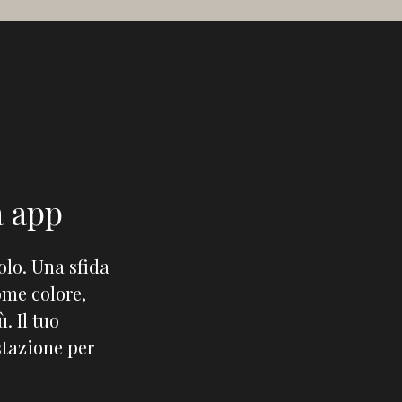
a app
olo. Una sfida
ome colore,
. Il tuo
tazione per