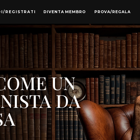
I/REGISTRATI
DIVENTA MEMBRO
PROVA/REGALA
COME UN
NISTA DA
SA