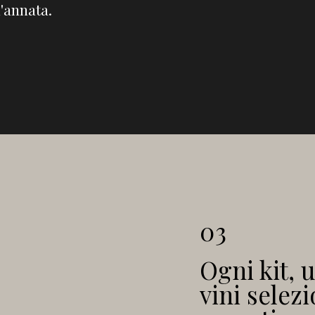
l'annata.
03
Ogni kit, 
vini selezi